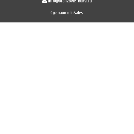
info@bronzovie-bukvi.ru
Сделано в InSales